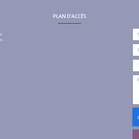
PLAN D’ACCÈS
au
au