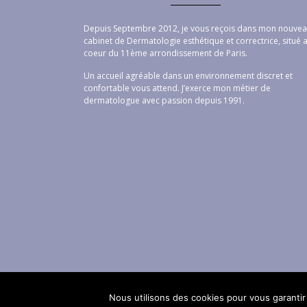
Depuis Septembre 2012, je vous reçois dans mon nouve
cabinet de Dermatologie esthétique et correctrice, situé 
coeur du 11ème arrondissement de Paris.
Un accueil agréable dans un environnement discret et
confortable vous attend. J’exerce mon métier de
dermatologue avec passion depuis 1991.
Nous utilisons des cookies pour vous garantir 