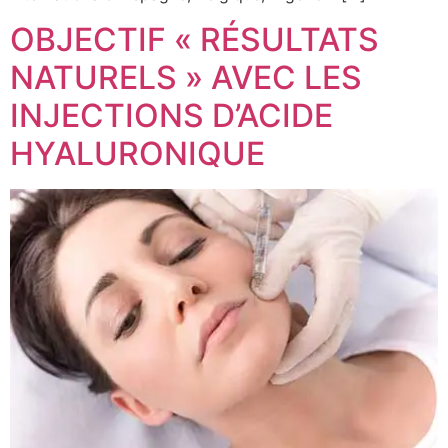
OBJECTIF « RÉSULTATS
NATURELS » AVEC LES
INJECTIONS D’ACIDE
HYALURONIQUE